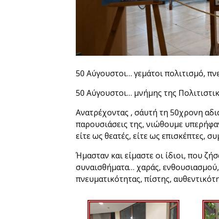
50 Αύγουστοι… γεμάτοι πολιτισμό, πν
50 Αύγουστοι… μνήμης της Πολιτιστικ
️Ανατρέχοντας , σ΄αυτή τη 50χρονη αδι
παρουσιάσεις της, νιώθουμε υπερήφαν
είτε ως θεατές, είτε ως επισκέπτες, συ
Ήμασταν και είμαστε οι ίδιοι, που ζήσ
συναισθήματα… χαράς, ενθουσιασμού, 
πνευματικότητας, πίστης, αυθεντικότ