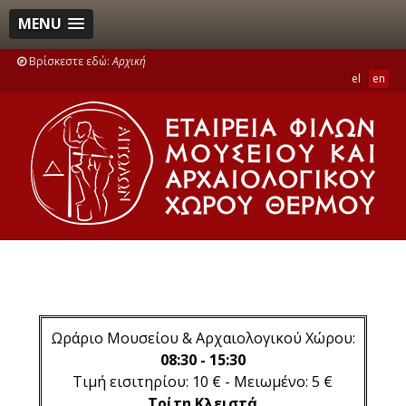
MENU
Βρίσκεστε εδώ:
Αρχική
el
en
Ωράριο Μουσείου & Αρχαιολογικού Χώρου:
08:30 - 15:30
Τιμή εισιτηρίου: 10 € - Μειωμένο: 5 €
Τρίτη Κλειστά