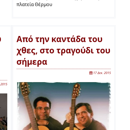
πλατεία Θέρμου
ύ
Από την καντάδα του
χθες, στο τραγούδι του
σήμερα
17 Δεκ. 2015
 2015