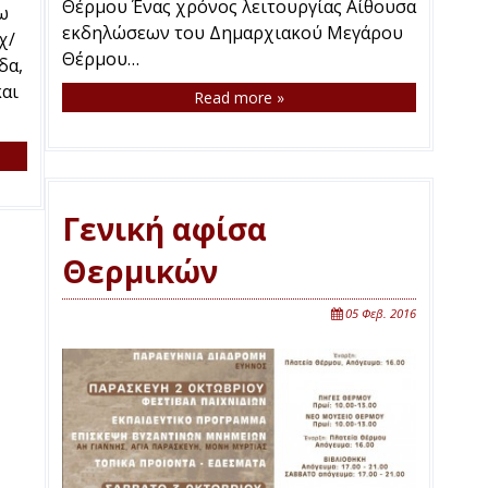
Θέρμου Ένας χρόνος λειτουργίας Αίθουσα
ω
εκδηλώσεων του Δημαρχιακού Μεγάρου
χ/
Θέρμου…
δα,
αι
Read more »
Γενική αφίσα
Θερμικών
05 Φεβ. 2016