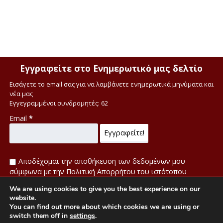
Εγγραφείτε στο Ενημερωτικό μας δελτίο
Εισάγετε το email σας για να λαμβάνετε ενημερωτικά μηνύματα και
νέα μας
Εγγεγραμμένοι συνδρομητές: 62
Email
*
Αποδέχομαι την αποθήκευση των δεδομένων μου
σύμφωνα με την Πολιτική Απορρήτου του ιστότοπου
We are using cookies to give you the best experience on our
Πολιτική απορρήτου
website.
You can find out more about which cookies we are using or
switch them off in
settings
.
H Μετάφραση στην αγγλική έγινε από τον Δρ. Αγγλικής Φιλολογίας Αθανάσιο