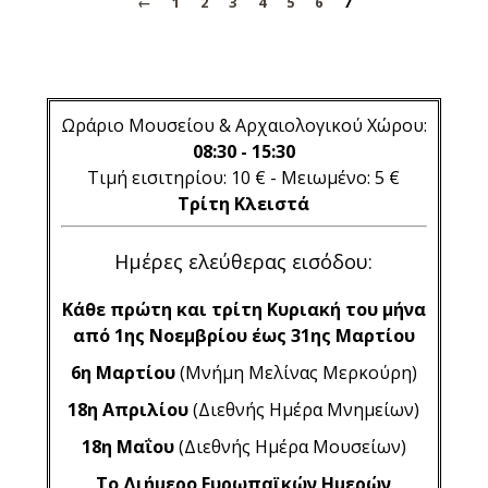
←
1
2
3
4
5
6
7
Ωράριο Μουσείου & Αρχαιολογικού Χώρου:
08:30 - 15:30
Τιμή εισιτηρίου: 10 € - Μειωμένο: 5 €
Τρίτη Κλειστά
Ημέρες ελεύθερας εισόδου:
Κάθε πρώτη και τρίτη Κυριακή του μήνα
από 1ης Νοεμβρίου έως 31ης Μαρτίου
6η Μαρτίου
(Μνήμη Μελίνας Μερκούρη)
18η Απριλίου
(Διεθνής Ημέρα Μνημείων)
18η Μαΐου
(Διεθνής Ημέρα Μουσείων)
Το Διήμερο Ευρωπαϊκών Ημερών