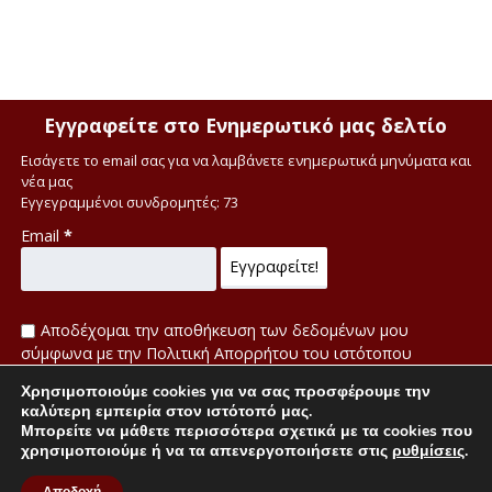
Εγγραφείτε στο Ενημερωτικό μας δελτίο
Εισάγετε το email σας για να λαμβάνετε ενημερωτικά μηνύματα και
νέα μας
Εγγεγραμμένοι συνδρομητές: 73
Email
*
Αποδέχομαι την αποθήκευση των δεδομένων μου
σύμφωνα με την Πολιτική Απορρήτου του ιστότοπου
Χρησιμοποιούμε cookies για να σας προσφέρουμε την
Πολιτική απορρήτου
καλύτερη εμπειρία στον ιστότοπό μας.
Μπορείτε να μάθετε περισσότερα σχετικά με τα cookies που
χρησιμοποιούμε ή να τα απενεργοποιήσετε στις
ρυθμίσεις
.
H Μετάφραση στην αγγλική έγινε από τον Δρ. Αγγλικής Φιλολογίας Αθανάσιο
Δημάκη