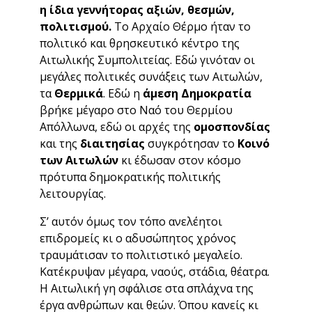
η ίδια γεννήτορας αξιών, θεσμών,
πολιτισμού.
Το Αρχαίο Θέρμο ήταν το
πολιτικό και θρησκευτικό κέντρο της
Αιτωλικής Συμπολιτείας. Εδώ γινόταν οι
μεγάλες πολιτικές συνάξεις των Αιτωλών,
τα
Θερμικά
. Εδώ η
άμεση Δημοκρατία
βρήκε μέγαρο στο Ναό του Θερμίου
Απόλλωνα, εδώ οι αρχές της
ομοσπονδίας
και της
διαιτησίας
συγκρότησαν το
Κοινό
των Αιτωλών
κι έδωσαν στον κόσμο
πρότυπα δημοκρατικής πολιτικής
λειτουργίας.
Σ’ αυτόν όμως τον τόπο ανελέητοι
επιδρομείς κι ο αδυσώπητος χρόνος
τραυμάτισαν το πολιτιστικό μεγαλείο.
Κατέκρυψαν μέγαρα, ναούς, στάδια, θέατρα.
Η Αιτωλική γη σφάλισε στα σπλάχνα της
έργα ανθρώπων και θεών. Όπου κανείς κι