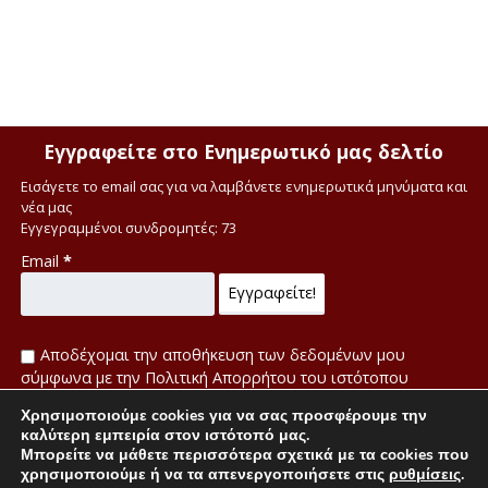
Εγγραφείτε στο Ενημερωτικό μας δελτίο
Εισάγετε το email σας για να λαμβάνετε ενημερωτικά μηνύματα και
νέα μας
Εγγεγραμμένοι συνδρομητές: 73
Email
*
Αποδέχομαι την αποθήκευση των δεδομένων μου
σύμφωνα με την Πολιτική Απορρήτου του ιστότοπου
Χρησιμοποιούμε cookies για να σας προσφέρουμε την
Πολιτική απορρήτου
καλύτερη εμπειρία στον ιστότοπό μας.
Μπορείτε να μάθετε περισσότερα σχετικά με τα cookies που
χρησιμοποιούμε ή να τα απενεργοποιήσετε στις
ρυθμίσεις
.
H Μετάφραση στην αγγλική έγινε από τον Δρ. Αγγλικής Φιλολογίας Αθανάσιο